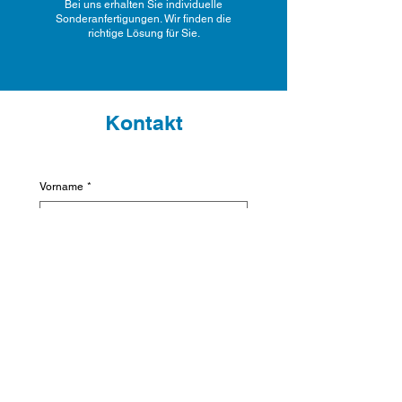
Bei uns erhalten Sie individuelle
Sonderanfertigungen. Wir finden die
richtige Lösung für Sie.
Kontakt
Vorname
*
Nachname
*
E-Mail-Adresse
*
Nachricht
*