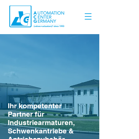
Ihr kompetenter
Partner für
Industriearmaturen,
Schwenkantriebe &